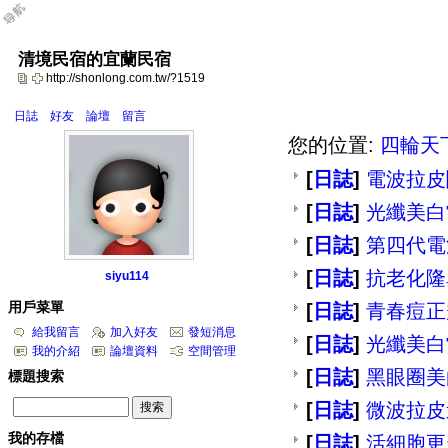
清境民宿的宜蘭民宿
http://shonlong.com.tw/?1519
日誌
好友
論壇
留言
您的位置:
四輪天
[
日誌
]
電波拉皮
[
日誌
]
光纖美白
[
日誌
]
第四代電
[
日誌
]
抗老化隆
siyu114
用戶菜單
[
日誌
]
青春痘正
給我留言
加入好友
發短消息
[
日誌
]
光纖美白
我的介紹
論壇資料
空間管理
[
日誌
]
黑眼圈美
標題搜索
[
日誌
]
微波拉皮
我的存檔
[
日誌
]
活細胞更