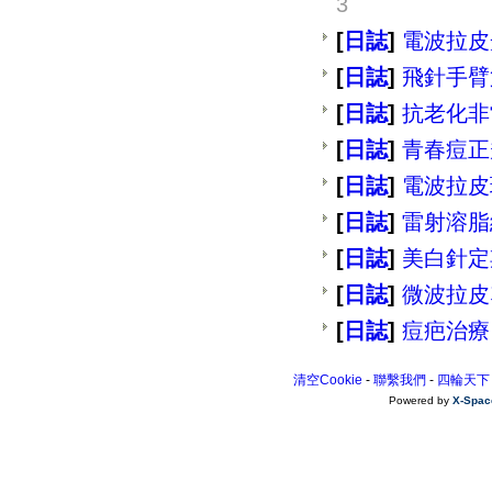
3
[
日誌
]
電波拉皮
[
日誌
]
飛針手臂
[
日誌
]
抗老化非
[
日誌
]
青春痘正
[
日誌
]
電波拉皮
[
日誌
]
雷射溶脂
[
日誌
]
美白針定
[
日誌
]
微波拉皮
[
日誌
]
痘疤治療
清空Cookie
-
聯繫我們
-
四輪天下
Powered by
X-Spac