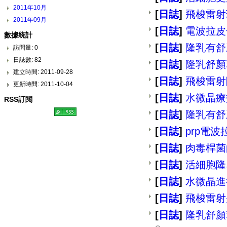
2011年10月
[
日誌
]
飛梭雷射
2011年09月
[
日誌
]
電波拉皮
數據統計
[
日誌
]
隆乳有舒
訪問量: 0
日誌數: 82
[
日誌
]
隆乳舒顏
建立時間: 2011-09-28
[
日誌
]
飛梭雷射
更新時間: 2011-10-04
[
日誌
]
水微晶療
RSS訂閱
[
日誌
]
隆乳有舒
[
日誌
]
prp電
[
日誌
]
肉毒桿菌
[
日誌
]
活細胞隆
[
日誌
]
水微晶進
[
日誌
]
飛梭雷射
[
日誌
]
隆乳舒顏