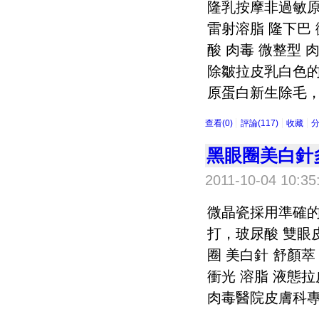
隆乳按摩非過敏原
雷射溶脂 隆下巴 
酸 肉毒 微整型
除皺拉皮乳白色的
原蛋白新生除毛，
查看(0)
評論(117)
收藏
黑眼圈美白針
2011-10-04 10:35
微晶瓷採用準確
打，玻尿酸 雙眼皮
圈 美白針 舒顏萃
衝光 溶脂 液態
肉毒醫院皮膚科專家