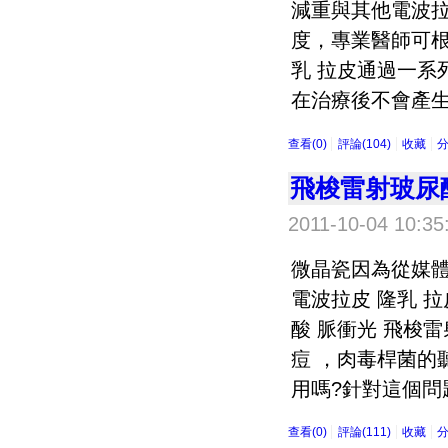
減重與其他電波
度，專業醫師可根
乳 拉皮通過一系
在治療後不會產生
查看(0)
評論(104)
收藏
飛梭雷射玻尿
2011-10-04 10:35
微晶瓷因為從媒體
電波拉皮 隆乳 拉
酸 脈衝光 飛梭雷
痘 ，肉毒桿菌的
用嗎?針對這個問題
查看(0)
評論(111)
收藏