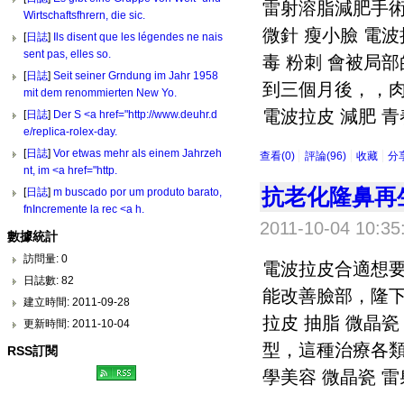
雷射溶脂減肥手術
Wirtschaftsfhrern, die sic.
微針 瘦小臉 電波
[
日誌
]
Ils disent que les légendes ne nais
sent pas, elles so.
毒 粉刺 會被局
[
日誌
]
Seit seiner Grndung im Jahr 1958
到三個月後，，肉毒
mit dem renommierten New Yo.
電波拉皮 減肥 青春痘
[
日誌
]
Der S <a href="http://www.deuhr.d
e/replica-rolex-day.
[
日誌
]
Vor etwas mehr als einem Jahrzeh
查看(0)
評論(96)
收藏
分
nt, im <a href="http.
抗老化隆鼻再
[
日誌
]
m buscado por um produto barato,
fnIncremente la rec <a h.
2011-10-04 10:35
數據統計
訪問量: 0
電波拉皮合適想要
日誌數: 82
能改善臉部，隆下
建立時間: 2011-09-28
拉皮 抽脂 微晶
更新時間: 2011-10-04
型，這種治療各類
RSS訂閱
學美容 微晶瓷 雷射