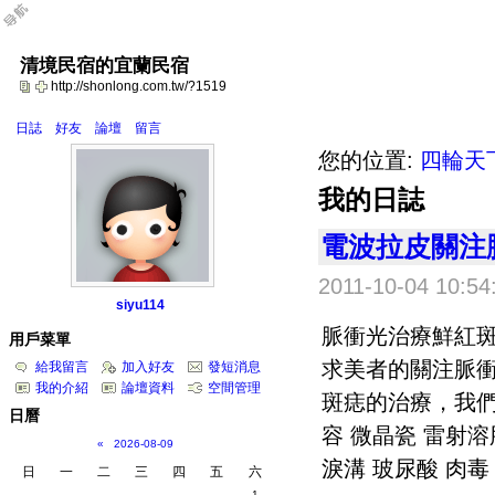
清境民宿的宜蘭民宿
http://shonlong.com.tw/?1519
日誌
好友
論壇
留言
您的位置:
四輪天
我的日誌
電波拉皮關注
2011-10-04 10:54
siyu114
脈衝光治療鮮紅
用戶菜單
求美者的關注脈
給我留言
加入好友
發短消息
我的介紹
論壇資料
空間管理
斑痣的治療，我們
日曆
容 微晶瓷 雷射溶
«
2026-08-09
淚溝 玻尿酸 肉毒 
日
一
二
三
四
五
六
1