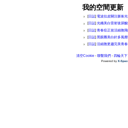
我的空間更新
[
日誌
]
電波拉皮關注脈衝光
[
日誌
]
光纖美白雷射玻尿酸
[
日誌
]
青春痘正規活細胞飛
[
日誌
]
黑眼圈美白針多風靡
[
日誌
]
活細胞更趨完美青春
清空Cookie
-
聯繫我們
-
四輪天下
Powered by
X-Spac