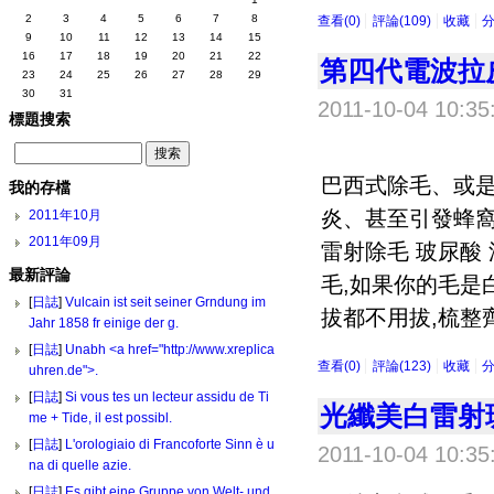
2
3
4
5
6
7
8
查看(0)
評論(109)
收藏
9
10
11
12
13
14
15
16
17
18
19
20
21
22
第四代電波拉
23
24
25
26
27
28
29
30
31
2011-10-04 10:35
標題搜索
巴西式除毛、或
我的存檔
炎、甚至引發蜂
2011年10月
2011年09月
雷射除毛 玻尿酸
最新評論
毛,如果你的毛是
[
日誌
]
Vulcain ist seit seiner Grndung im
拔都不用拔,梳整齊
Jahr 1858 fr einige der g.
[
日誌
]
Unabh <a href="http://www.xreplica
查看(0)
評論(123)
收藏
uhren.de">.
[
日誌
]
Si vous tes un lecteur assidu de Ti
光纖美白雷射
me + Tide, il est possibl.
[
日誌
]
L'orologiaio di Francoforte Sinn è u
2011-10-04 10:35
na di quelle azie.
[
日誌
]
Es gibt eine Gruppe von Welt- und