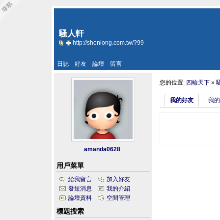
騷人軒
http://shonlong.com.tw/?99
日誌
好友
論壇
留言
您的位置:
四輪天下
»
我的好友
我的
amanda0628
用戶菜單
給我留言
加入好友
發短消息
我的介紹
論壇資料
空間管理
標題搜索