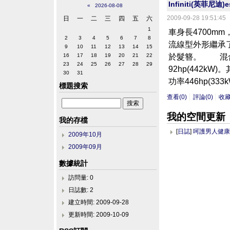
Infiniti(英菲尼迪)e
«
2026-08-08
2009-09-28 19:51:45
日
一
二
三
四
五
六
1
車身長4700
2
3
4
5
6
7
8
流線型外形繼承
9
10
11
12
13
14
15
於髮簪。 混合動
16
17
18
19
20
21
22
23
24
25
26
27
28
29
92hp(442
30
31
功率446hp(3
標題搜索
查看(0)
評論(0)
收
我的空間更新
我的存檔
[
日誌
]
呵護男人健康
2009年10月
2009年09月
數據統計
訪問量: 0
日誌數: 2
建立時間: 2009-09-28
更新時間: 2009-10-09