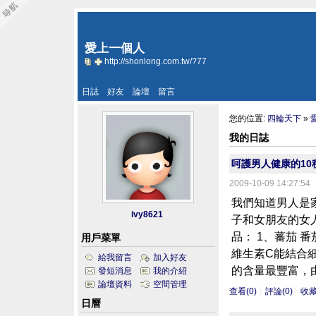
愛上一個人
http://shonlong.com.tw/?77
日誌
好友
論壇
留言
您的位置:
四輪天下
»
我的日誌
呵護男人健康的10
2009-10-09 14:27:54
我們知道男人是
ivy8621
子和女朋友的女
品： 1、蕃茄
用戶菜單
維生素C能結合
給我留言
加入好友
的含量最豐富，由
發短消息
我的介紹
論壇資料
空間管理
查看(0)
評論(0)
收
日曆