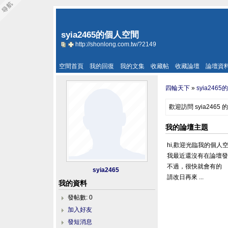
syia2465的個人空間
http://shonlong.com.tw/?2149
空間首頁
我的回復
我的文集
收藏帖
收藏論壇
論壇資
四輪天下
»
syia246
歡迎訪問 syia2465
我的論壇主題
hi,歡迎光臨我的個人
我最近還沒有在論壇
不過，很快就會有的
syia2465
請改日再來 ...
我的資料
發帖數: 0
加入好友
發短消息