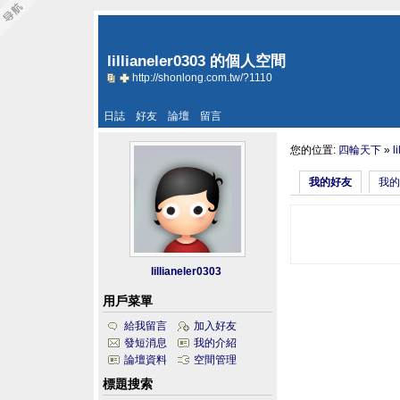
lillianeler0303 的個人空間
http://shonlong.com.tw/?1110
日誌
好友
論壇
留言
您的位置:
四輪天下
»
l
我的好友
我的
lillianeler0303
用戶菜單
給我留言
加入好友
發短消息
我的介紹
論壇資料
空間管理
標題搜索