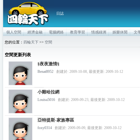
日誌
個人空間
經濟金融
電腦網絡
教育學習
情感綠洲
娛樂休閒
文
您的位置：
四輪天下
>>
空間
空間更新列表
§夜夜激情§
Benat8952
創建於: 2009-10-08, 最後更新: 2009-10-12
小雞哈拉網
Louisa5016
創建於: 2009-09-23, 最後更新: 2009-10-12
亞特提斯-家族專區
foxy0314
創建於: 2009-09-09, 最後更新: 2009-10-12